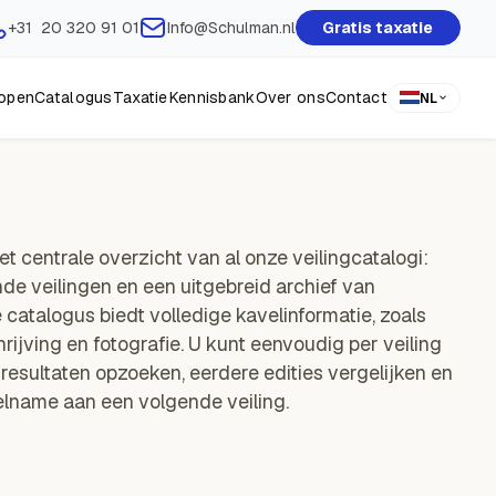
+31 20 320 91 01
Info@Schulman.nl
Gratis taxatie
open
Catalogus
Taxatie
Kennisbank
Over ons
Contact
NL
t centrale overzicht van al onze veilingcatalogi:
de veilingen en een uitgebreid archief van
 catalogus biedt volledige kavelinformatie, zoals
hrijving en fotografie. U kunt eenvoudig per veiling
 resultaten opzoeken, eerdere edities vergelijken en
elname aan een volgende veiling.