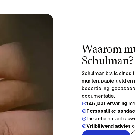
Waarom mun
Schulman?
Schulman b.v. is sinds 
munten, papiergeld en 
beoordeling, gebaseer
documentatie.
145 jaar ervaring
met
Persoonlijke aandac
Discretie en vertrouw
Vrijblijvend advies
o