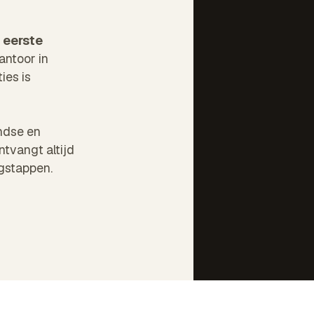
 eerste
antoor in
ies is
ndse en
ntvangt altijd
gstappen.