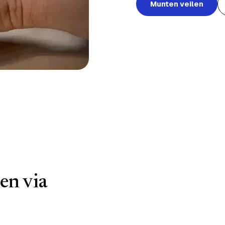
Munten veilen
en via