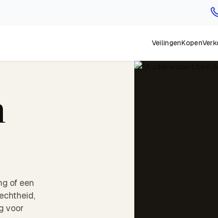
Veilingen
Kopen
Verk
n
ng of een
echtheid,
g voor