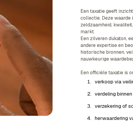
Een taxatie geeft inzic
collectie. Deze waarde
zeldzaamheid, kwaliteit
markt.
Een zilveren dukaton, e
andere expertise en be
historische bronnen, ve
nauwkeurige waardebep
Een officiële taxatie is 
verkoop via veili
verdeling binne
verzekering of s
herwaardering va