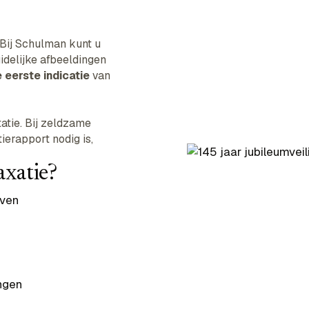
Bij Schulman kunt u
uidelijke afbeeldingen
 eerste indicatie
van
tatie. Bij zeldzame
ierapport nodig is,
axatie?
oven
ngen