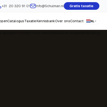
+31 20 320 91 01
Info@Schulman.nl
Gratis taxatie
open
Catalogus
Taxatie
Kennisbank
Over ons
Contact
NL